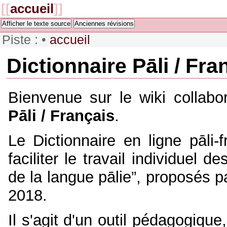
[[
accueil
]]
Afficher le texte source
Anciennes révisions
Piste :
•
accueil
Dictionnaire Pāli / Fra
Bienvenue sur le wiki collabo
Pāli / Français
.
Le Dictionnaire en ligne pāli-f
faciliter le travail individuel 
de la langue pālie”, proposés 
2018.
Il s'agit d'un outil pédagogiqu